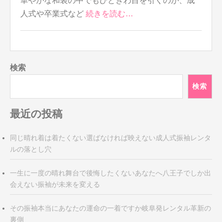
華やかな和装の中でもひときわ目を引くのが、成
人式や卒業式など
続きを読む…
検索
検索
最近の投稿
同じ晴れ着は着たくない選ばなければ映えない成人式振袖レンタ
ルの落とし穴
一生に一度の晴れ舞台で後悔したくないあなたへ八王子でしか出
会えない振袖が未来を変える
その振袖本当にあなたの運命の一着ですか岐阜発レンタル革新の
裏側