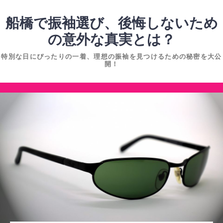
コ
ン
船橋で振袖選び、後悔しないため
テ
の意外な真実とは？
ン
特別な日にぴったりの一着、理想の振袖を見つけるための秘密を大公
ツ
開！
へ
ス
コ
キ
ン
ッ
テ
プ
ン
ツ
へ
ス
キ
ッ
プ