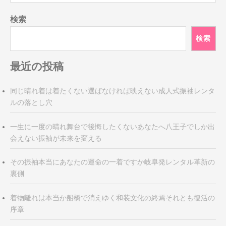
検索
検索
最近の投稿
同じ晴れ着は着たくない選ばなければ映えない成人式振袖レンタ
ルの落とし穴
一生に一度の晴れ舞台で後悔したくないあなたへ八王子でしか出
会えない振袖が未来を変える
その振袖本当にあなたの運命の一着ですか岐阜発レンタル革新の
裏側
着物離れは本当か船橋で消えゆく和装文化の終焉それとも復活の
序章