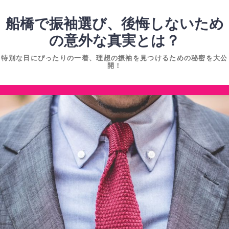
コ
ン
船橋で振袖選び、後悔しないため
テ
の意外な真実とは？
ン
特別な日にぴったりの一着、理想の振袖を見つけるための秘密を大公
ツ
開！
へ
ス
コ
キ
ン
ッ
テ
プ
ン
ツ
へ
ス
キ
ッ
プ